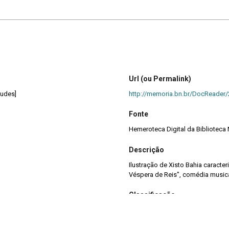
Url (ou Permalink)
mudes]
http://memoria.bn.br/DocReader
Fonte
Hemeroteca Digital da Biblioteca
Descrição
Ilustração de Xisto Bahia carac
Véspera de Reis", comédia musica
Classificação
Iconografia
>
Ilustração