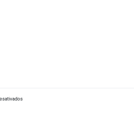
em
esativados
Clayton
Gabriel